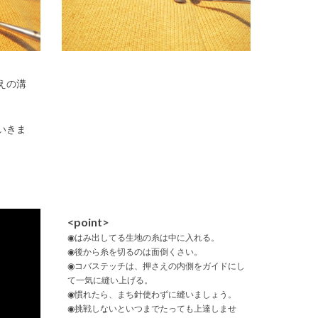
えの溝
いきま
<point>
◉はみ出してる生地の糸は中に入れる。
◉後から糸を切るのは面倒くさい。
◉コバステッチは、押さえの内側をガイドにし
て一気に縫い上げる。
◉慣れたら、まち針使わずに縫いましょう。
◉挑戦しないといつまでたっても上達しませ