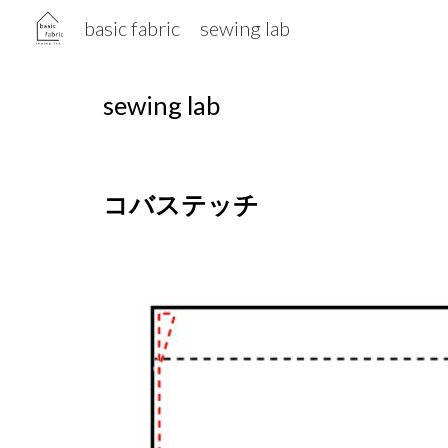
basic fabric sewing lab
Sk
sewing lab
コバステッチ