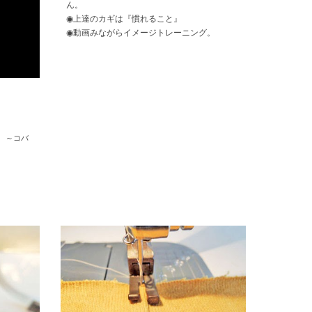
ん。
◉上達のカギは『慣れること』
◉動画みながらイメージトレーニング。
 ～コバ