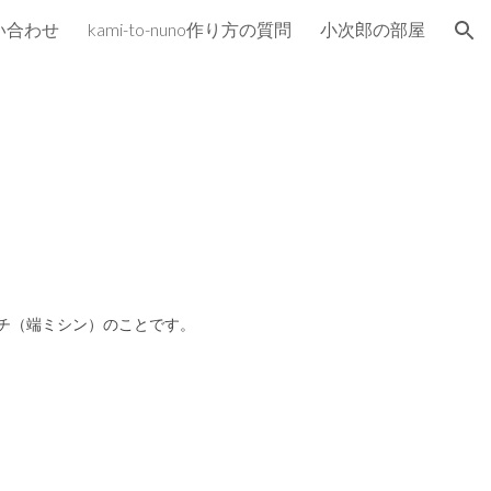
い合わせ
kami-to-nuno作り方の質問
小次郎の部屋
ion
ッチ（端ミシン）のことです。