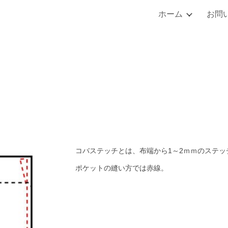
ホーム
お問
ip to main content
Skip to navigat
コバステッチとは、布端から1～2ｍｍのステ
ポケットの縫い方では赤線。